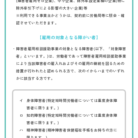
(障害者雇用ゼロ企業)、中小企業、除外率設定業種の企業(特に
除外率引下げによる影響の大きい企業)等
​​​​​​​※利用できる事業主かどうかは、契約前に労働局等に照会・確
認させていただきます。
【雇用の対象となる障がい者】
障害者雇用相談援助事業の対象となる障害者(以下、「対象障害
・
者」といいます。)は、労働者であって障害者雇用相談援助事業
により当該障害者の雇入れおよびその雇用の継続を図るための
措置が行われたと認められる方で、次のイからハまでのいずれ
かに該当する方です。
身体障害者(特定短時間労働者については重度身体障
イ
害者に限ります。)
知的障害者(特定短時間労働者については重度身体障
ロ
害者に限ります。)
精神障害者(精神障害者保健福祉手帳をお持ちの方に
ハ
限ります。)