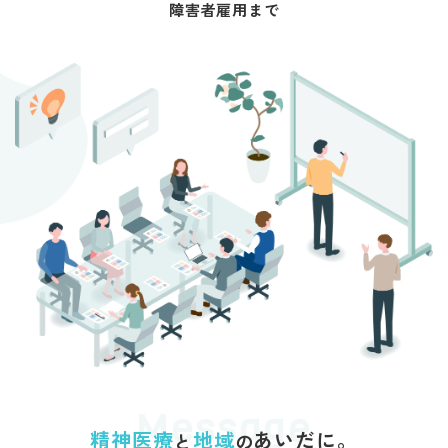
障害者雇用まで
Message
あいだに。
精神医療
地域
と
の